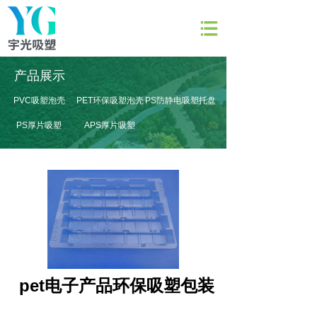
网站首页
产品展示
关于宇光
PVC吸塑泡壳
PET环保吸塑泡壳
PS防静电吸塑托盘
产品展示
PS厚片吸塑
APS厚片吸塑
产品模具
新闻资讯
联系我们
pet电子产品环保吸塑包装