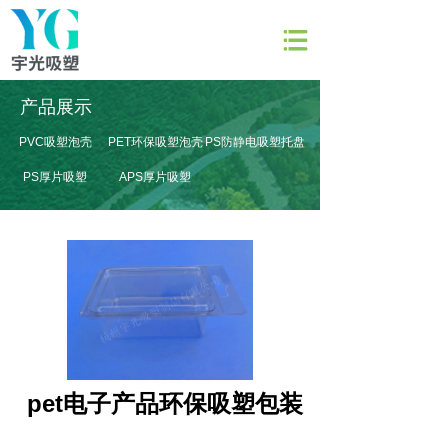
网站首页
产品展示
关于宇光
PVC吸塑泡壳
PET环保吸塑泡壳
PS防静电吸塑托盘
产品展示
PS厚片吸塑
APS厚片吸塑
产品模具
新闻资讯
联系我们
pet电子产品环保吸塑包装