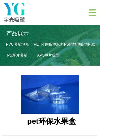
网站首页
产品展示
关于宇光
PVC吸塑泡壳
PET环保吸塑泡壳
PS防静电吸塑托盘
产品展示
PS厚片吸塑
APS厚片吸塑
产品模具
新闻资讯
联系我们
pet环保水果盒