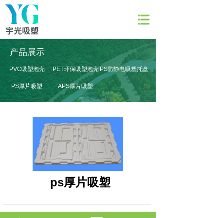
网站首页
产品展示
关于宇光
PVC吸塑泡壳
PET环保吸塑泡壳
PS防静电吸塑托盘
产品展示
PS厚片吸塑
APS厚片吸塑
产品模具
新闻资讯
联系我们
ps厚片吸塑